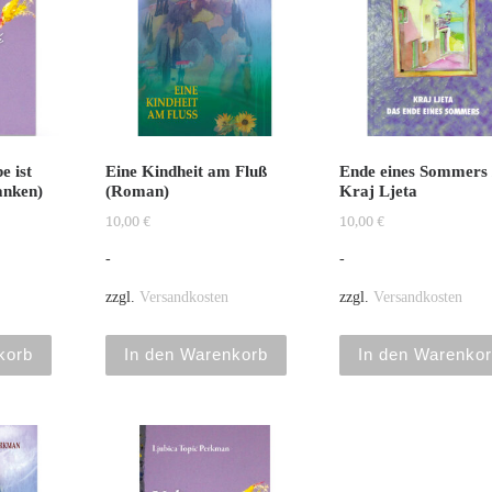
e ist
Eine Kindheit am Fluß
Ende eines Sommers 
anken)
(Roman)
Kraj Ljeta
10,00
€
10,00
€
-
-
zzgl.
Versandkosten
zzgl.
Versandkosten
korb
In den Warenkorb
In den Warenko