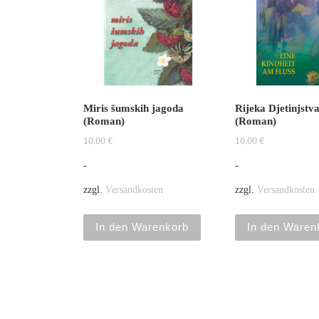
Miris šumskih jagoda
Rijeka Djetinjstv
(Roman)
(Roman)
10,00
€
10,00
€
-
-
zzgl.
Versandkosten
zzgl.
Versandkosten
In den Warenkorb
In den Waren