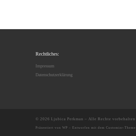
Rechtliches:
Impressum
Datenschutzerklärung
© 2026
Ljubica Perkman
– Alle Rechte vorbehalten
Präsentiert von
WP
– Entworfen mit dem
Customizr-Theme