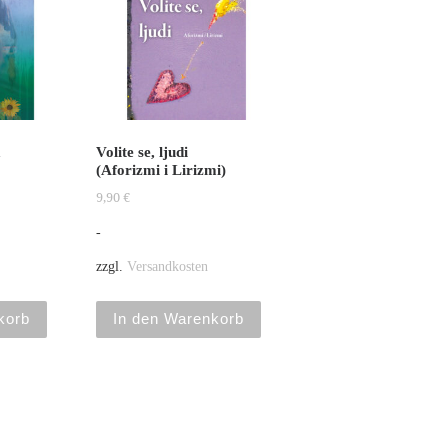
a
Volite se, ljudi
(Aforizmi i Lirizmi)
9,90
€
-
zzgl.
Versandkosten
korb
In den Warenkorb