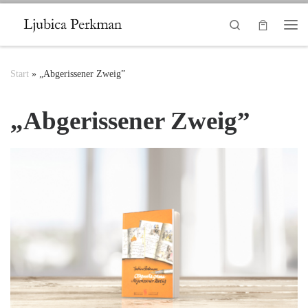
Zum Inhalt springen
Search
Me
Start
»
„Abgerissener Zweig”
„Abgerissener Zweig”