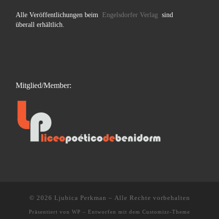
Alle Veröffentlichungen beim
Engelsdorfer Verlag
sind
überall erhältlich.
Mitglied/Member:
© 2026
Ljubica Perkman
– Alle Rechte vorbehalten
Präsentiert von
WP
– Entworfen mit dem
Customizr-Theme