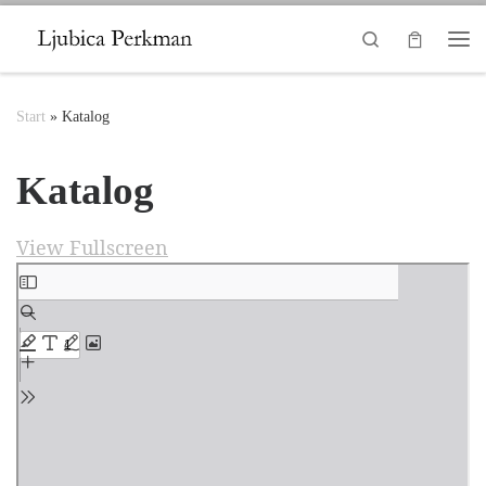
Zum Inhalt springen
Search
Me
Start
»
Katalog
Katalog
View Fullscreen
Zum PDF-Inhalt springen