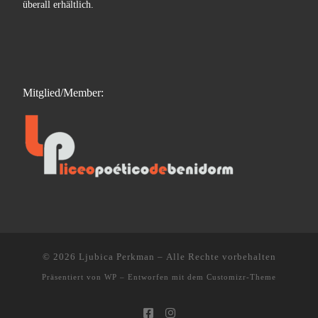
überall erhältlich.
Mitglied/Member:
© 2026
Ljubica Perkman
– Alle Rechte vorbehalten
Präsentiert von
WP
– Entworfen mit dem
Customizr-Theme