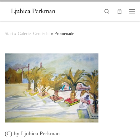
Zum Inhalt springen
Search
Me
Start
»
Galerie: Gemischt
»
Promenade
(C) by Ljubica Perkman