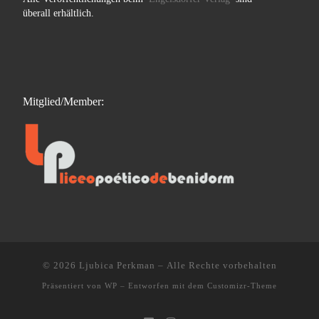
überall erhältlich.
Mitglied/Member:
© 2026
Ljubica Perkman
– Alle Rechte vorbehalten
Präsentiert von
WP
– Entworfen mit dem
Customizr-Theme