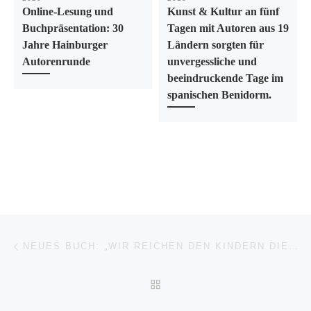
Online-Lesung und
Kunst & Kultur an fünf
Buchpräsentation: 30
Tagen mit Autoren aus 19
Jahre Hainburger
Ländern sorgten für
Autorenrunde
unvergessliche und
beeindruckende Tage im
spanischen Benidorm.
Beitragsnavigation
Vorheriger Beitrag
NEUES BUCH: „WIR REICHEN DEN KINDERN DIE HÄNDE“
ZURÜCK ZUR BEITRAGSL
Nä