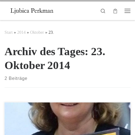
Zum Inhalt springen
Search
Me
Start
»
2014
»
Oktober
»
23.
Archiv des Tages:
23.
Oktober 2014
2 Beiträge
Kulturpreisverleihung an die Schriftstellerin und Malerin „Ljubica
Perkman“ in ihrer Heimatstadt Celinac (Bosnien-Herzegowina)