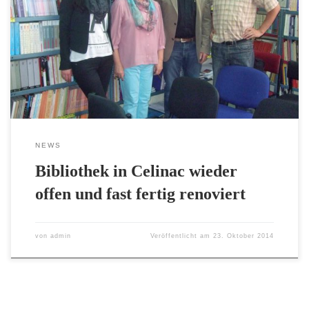
der Haupt- und Realschule im bosnischen Celinac, haben Ljubica
Perkmann und Peter Völker die von der Flut schwer beschädigte
Ivo-Andric-Bibliothek wieder literarisch eingeweiht. Sie waren
einer Einladung der Stadt Celinac und der Leiterin der Bibliothek,
Jelena Ivanković, gefolgt. Beide Schriftsteller lasen […]
NEWS
Bibliothek in Celinac wieder
offen und fast fertig renoviert
von
admin
Veröffentlicht am
23. Oktober 2014