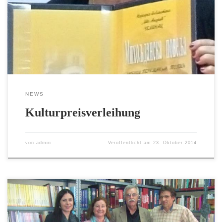
Die Rodgauer Autorin, Ljubica Perkman, geborene Topić schreibt
seit über 40 Jahren Gedichte und Geschichten in ihrer
Heimatsprache und auf Deutsch. Ihre Werke sind inzwischen in
vielen Sprachen veröffentlich worden. Neben der Literatur gilt ihr
großes Interesse […]
NEWS
Kulturpreisverleihung
von
admin
Veröffentlicht am
23. Oktober 2014
Mit einer ersten zweisprachigen Lesung vor Schülern und Lehrern