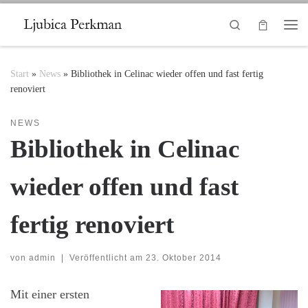
Zum Inhalt springen
Search
Me
Start
»
News
»
Bibliothek in Celinac wieder offen und fast fertig
renoviert
NEWS
Bibliothek in Celinac
wieder offen und fast
fertig renoviert
von
admin
|
Veröffentlicht am
23. Oktober 2014
Mit einer ersten